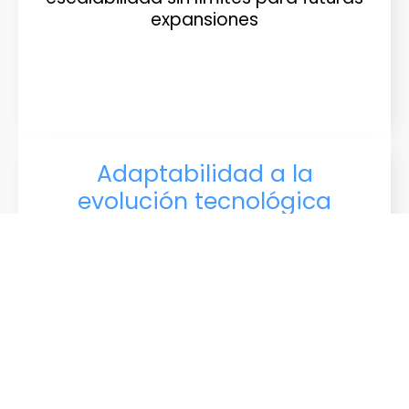
expansiones
Adaptabilidad a la
evolución tecnológica
Nuestros sistemas BMS están
diseñados para evolucionar con las
tecnologías emergentes,
asegurando que tu edificio esté
siempre a la vanguardia de la
eficiencia y la innovación